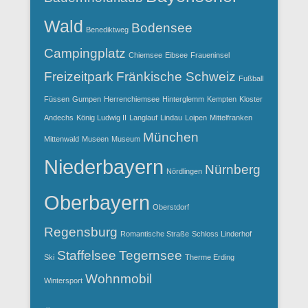
Wald
Bodensee
Benediktweg
Campingplatz
Chiemsee
Eibsee
Fraueninsel
Freizeitpark
Fränkische Schweiz
Fußball
Füssen
Gumpen
Herrenchiemsee
Hinterglemm
Kempten
Kloster
Andechs
König Ludwig II
Langlauf
Lindau
Loipen
Mittelfranken
München
Mittenwald
Museen
Museum
Niederbayern
Nürnberg
Nördlingen
Oberbayern
Oberstdorf
Regensburg
Romantische Straße
Schloss Linderhof
Staffelsee
Tegernsee
Ski
Therme Erding
Wohnmobil
Wintersport