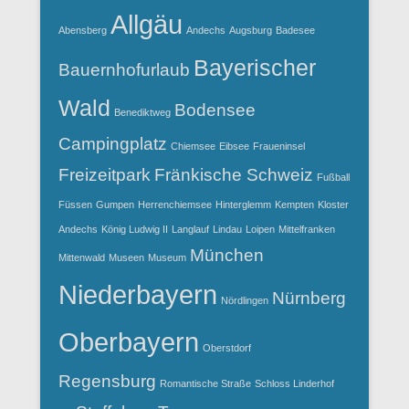
Allgäu
Abensberg
Andechs
Augsburg
Badesee
Bayerischer
Bauernhofurlaub
Wald
Bodensee
Benediktweg
Campingplatz
Chiemsee
Eibsee
Fraueninsel
Freizeitpark
Fränkische Schweiz
Fußball
Füssen
Gumpen
Herrenchiemsee
Hinterglemm
Kempten
Kloster
Andechs
König Ludwig II
Langlauf
Lindau
Loipen
Mittelfranken
München
Mittenwald
Museen
Museum
Niederbayern
Nürnberg
Nördlingen
Oberbayern
Oberstdorf
Regensburg
Romantische Straße
Schloss Linderhof