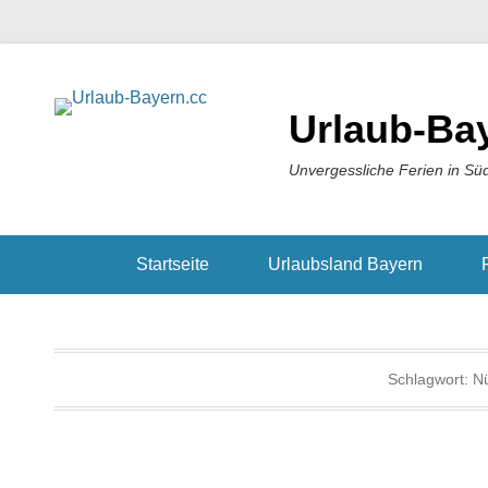
Urlaub-Ba
Unvergessliche Ferien in Sü
Startseite
Urlaubsland Bayern
Schlagwort:
N