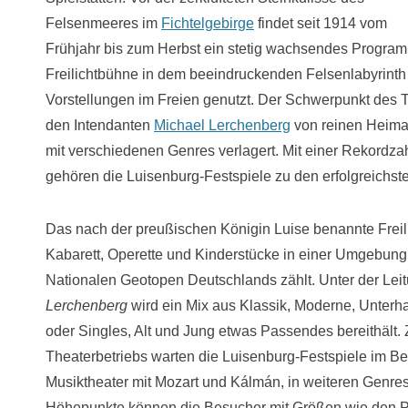
Felsenmeeres im
Fichtelgebirge
findet seit 1914 vom
Frühjahr bis zum Herbst ein stetig wachsendes Program
Freilichtbühne in dem beeindruckenden Felsenlabyrinth w
Vorstellungen im Freien genutzt. Der Schwerpunkt des 
den Intendanten
Michael Lerchenberg
von reinen Heima
mit verschiedenen Genres verlagert. Mit einer Rekordz
gehören die Luisenburg-Festspiele zu den erfolgreichst
Das nach der preußischen Königin Luise benannte Freilu
Kabarett, Operette und Kinderstücke in einer Umgebung
Nationalen Geotopen Deutschlands zählt. Unter der Lei
Lerchenberg
wird ein Mix aus Klassik, Moderne, Unterhal
oder Singles, Alt und Jung etwas Passendes bereithält.
Theaterbetriebs warten die Luisenburg-Festspiele im Be
Musiktheater mit Mozart und Kálmán, in weiteren Genres
Höhepunkte können die Besucher mit Größen wie den Pr