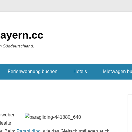
ayern.cc
in Süddeutschland.
Ferienwohnung buchen
Hotels
Mietwagen b
schweben
dealte
hr. Beim
Paragliding
, wie das Gleitschirmfliegen auch