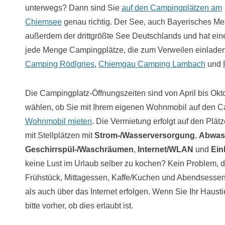
unterwegs? Dann sind Sie
auf den Campingplätzen am
Chiemsee
genau richtig. Der See, auch Bayerisches Mee
außerdem der drittgrößte See Deutschlands und hat eine
jede Menge Campingplätze, die zum Verweilen einladen
Camping Rödlgries
,
Chiemgau Camping Lambach
und
Die Campingplatz-Öffnungszeiten sind von April bis Okt
wählen, ob Sie mit Ihrem eigenen Wohnmobil auf den Cam
Wohnmobil mieten
. Die Vermietung erfolgt auf den Plä
mit Stellplätzen mit
Strom-/Wasserversorgung
,
Abwas
Geschirrspül-/Waschräumen
,
Internet/WLAN
und
Ein
keine Lust im Urlaub selber zu kochen? Kein Problem, 
Frühstück, Mittagessen, Kaffe/Kuchen und Abendsessen
als auch über das Internet erfolgen. Wenn Sie Ihr Haus
bitte vorher, ob dies erlaubt ist.