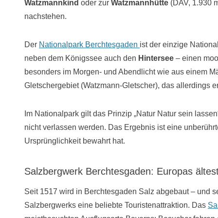
Watzmannkind
oder zur
Watzmannhütte
(DAV, 1.930 m
nachstehen.
Der
Nationalpark Berchtesgaden
ist der einzige Natio
neben dem Königssee auch den
Hintersee
– einen moo
besonders im Morgen- und Abendlicht wie aus einem Mä
Gletschergebiet (Watzmann-Gletscher), das allerdings er
Im Nationalpark gilt das Prinzip „Natur Natur sein lasse
nicht verlassen werden. Das Ergebnis ist eine unberührte
Ursprünglichkeit bewahrt hat.
Salzbergwerk Berchtesgaden: Europas älteste
Seit 1517 wird in Berchtesgaden Salz abgebaut – und se
Salzbergwerks eine beliebte Touristenattraktion. Das
Sa