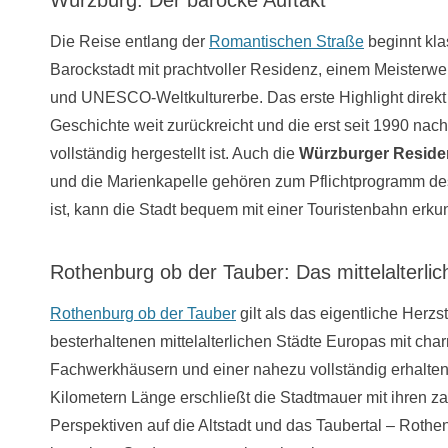
Würzburg: Der barocke Auftakt
Die Reise entlang der
Romantischen Straße
beginnt kla
Barockstadt mit prachtvoller Residenz, einem Meister
und UNESCO-Weltkulturerbe. Das erste Highlight direkt i
Geschichte weit zurückreicht und die erst seit 1990 na
vollständig hergestellt ist. Auch die
Würzburger Reside
und die Marienkapelle gehören zum Pflichtprogramm de
ist, kann die Stadt bequem mit einer Touristenbahn erku
Rothenburg ob der Tauber: Das mittelalterli
Rothenburg ob der Tauber
gilt als das eigentliche Herz
besterhaltenen mittelalterlichen Städte Europas mit cha
Fachwerkhäusern und einer nahezu vollständig erhalten
Kilometern Länge erschließt die Stadtmauer mit ihren z
Perspektiven auf die Altstadt und das Taubertal – Roth