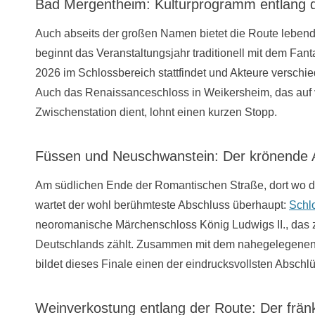
Bad Mergentheim: Kulturprogramm entlang 
Auch abseits der großen Namen bietet die Route lebend
beginnt das Veranstaltungsjahr traditionell mit dem Fant
2026 im Schlossbereich stattfindet und Akteure versc
Auch das Renaissanceschloss in Weikersheim, das auf v
Zwischenstation dient, lohnt einen kurzen Stopp.
Füssen und Neuschwanstein: Der krönende 
Am südlichen Ende der Romantischen Straße, dort wo di
wartet der wohl berühmteste Abschluss überhaupt:
Schl
neoromanische Märchenschloss König Ludwigs II., das 
Deutschlands zählt. Zusammen mit dem nahegelegene
bildet dieses Finale einen der eindrucksvollsten Absch
Weinverkostung entlang der Route: Der frä