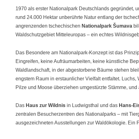
1970 als erster Nationalpark Deutschlands gegründet, 
rund 24.000 Hektar unberührte Natur entlang der tsch
angrenzenden tschechischen
Nationalpark Šumava
bi
Waldschutzgebiet Mitteleuropas – ein echtes Wildnisgeb
Das Besondere am Nationalpark-Konzept ist das Prinzip „
Eingreifen, keine Aufräumarbeiten, keine künstliche Bep
Waldlandschaft, in der abgestorbene Bäume stehen bleibe
engstem Raum in erstaunlicher Vielfalt entfaltet. Luchs,
Pilze und Moose überziehen umgestürzte Stämme, und a
Das
Haus zur Wildnis
in Ludwigsthal und das
Hans-Ei
zentralen Besucherzentren des Nationalparks – mit Tie
ausgezeichneten Ausstellungen zur Waldökologie. Ein Pf