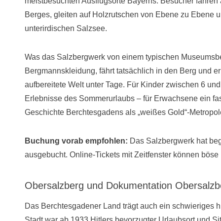
meistbesuchten Ausflugsorte Bayerns: Besucher fahren
Berges, gleiten auf Holzrutschen von Ebene zu Ebene 
unterirdischen Salzsee.
Was das Salzbergwerk von einem typischen Museumsbes
Bergmannskleidung, fährt tatsächlich in den Berg und er
aufbereitete Welt unter Tage. Für Kinder zwischen 6 und 
Erlebnisse des Sommerurlaubs – für Erwachsene ein faszi
Geschichte Berchtesgadens als „weißes Gold“-Metropole 
Buchung vorab empfohlen:
Das Salzbergwerk hat begr
ausgebucht. Online-Tickets mit Zeitfenster können bös
Obersalzberg und Dokumentation Obersalzb
Das Berchtesgadener Land trägt auch ein schwieriges h
Stadt war ab 1933 Hitlers bevorzugter Urlaubsort und S